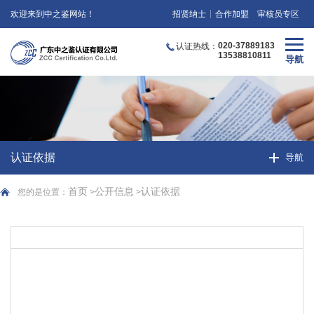
欢迎来到中之鉴网站！
招贤纳士
合作加盟
审核员专区
020-37889183
认证热线：
13538810811
认证依据
首页
公开信息
认证依据
您的是位置：
>
>