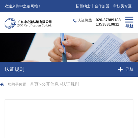
欢迎来到中之鉴网站！
招贤纳士
合作加盟
审核员专区
020-37889183
认证热线：
13538810811
认证规则
首页
公开信息
认证规则
您的是位置：
>
>