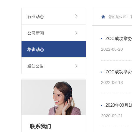
行业动态
您的是位置：
公司新闻
ZCC成功举
2022-06-20
培训动态
通知公告
ZCC成功举
2022-06-13
2020年09
2020-09-21
联系我们