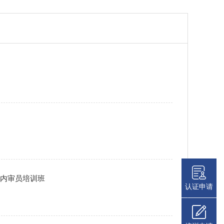
体系内审员培训班
认证申请