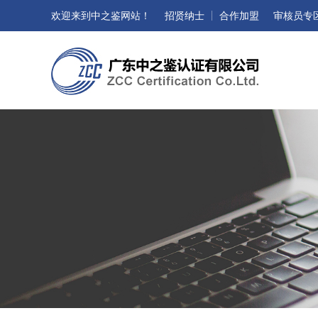
欢迎来到中之鉴网站！
招贤纳士
合作加盟
审核员专