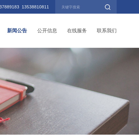
889183 13538810811
新闻公告
公开信息
在线服务
联系我们