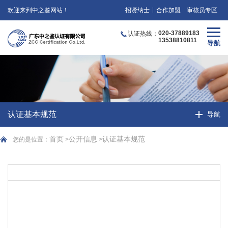
欢迎来到中之鉴网站！
招贤纳士
合作加盟
审核员专区
020-37889183
认证热线：
13538810811
认证基本规范
首页
公开信息
认证基本规范
您的是位置：
>
>