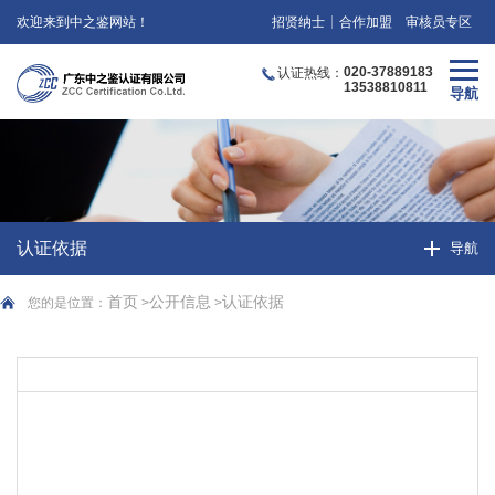
欢迎来到中之鉴网站！
招贤纳士
合作加盟
审核员专区
020-37889183
认证热线：
13538810811
认证依据
首页
公开信息
认证依据
您的是位置：
>
>