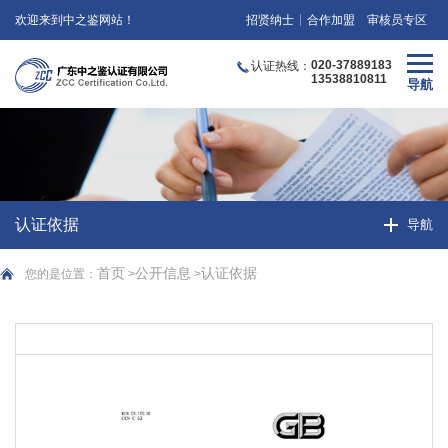
欢迎来到中之鉴网站！
招贤纳士
合作加盟
审核员专区
020-37889183
认证热线：
13538810811
认证依据
首页
公开信息
认证依据
您的是位置：
>
>