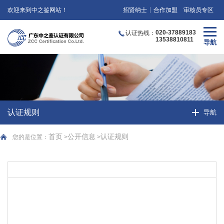
欢迎来到中之鉴网站！
招贤纳士
合作加盟
审核员专区
020-37889183
认证热线：
13538810811
认证规则
首页
公开信息
认证规则
您的是位置：
>
>