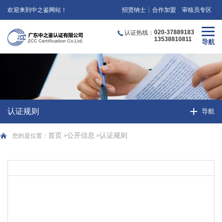
欢迎来到中之鉴网站！
招贤纳士
合作加盟
审核员专区
020-37889183
认证热线：
13538810811
认证规则
首页
公开信息
认证规则
您的是位置：
>
>