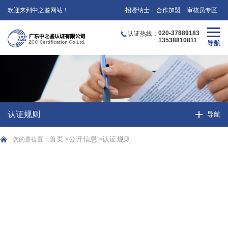
欢迎来到中之鉴网站！
招贤纳士
合作加盟
审核员专区
020-37889183
认证热线：
13538810811
认证规则
首页
公开信息
认证规则
您的是位置：
>
>