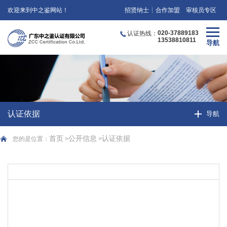
欢迎来到中之鉴网站！
招贤纳士
合作加盟
审核员专区
020-37889183
认证热线：
13538810811
认证依据
首页
公开信息
认证依据
您的是位置：
>
>